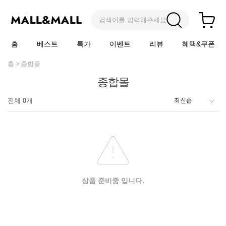
검색어를 입력해주세요
홈
베스트
특가
이벤트
리뷰
혜택&쿠폰
홈
종합몰
종합몰
전체
0
개
상품 준비중 입니다.